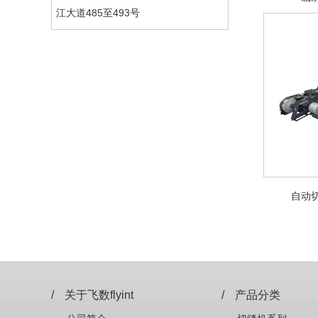
江大道485至493号
自动切
/
关于飞数flyint
/
产品分类