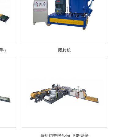
械手）
团粒机
自动切套缝flyint 飞数登录