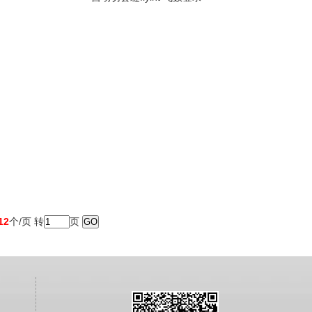
12
个/页 转
页